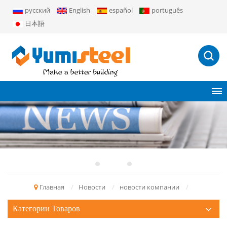
русский
English
español
português
日本語
Главная
/
Новости
/
новости компании
/
Категории Товаров