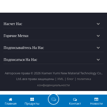
Насчет Нас
Горячие Метки
Подписывайтесь На Нас
Подписаться На Нас
Авторские права © 2026 Xiamen Yumi New Material Technology Co.,
Ltd..все права защищены |
XML
|
блог
|
политика
конфиденциальности
О
Главная
Продукты
Контакт
Новости