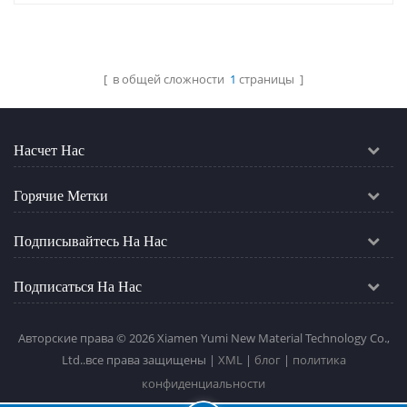
решениям. Тогда панель
крыши ниже станет
следующим поколением
солнечной крыши —
[ в общей сложности
1
страницы ]
фотоэлектрическими
панелями крыши. Что это за
фотоэлектрические
Насчет Нас
кровельные панели? ？
Солнечные панели на сэндв...
Горячие Метки
Подписывайтесь На Нас
Подписаться На Нас
Авторские права © 2026 Xiamen Yumi New Material Technology Co.,
Ltd..все права защищены |
XML
|
блог
|
политика
конфиденциальности