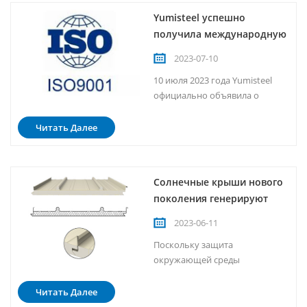
Yumisteel успешно
получила международную
сертификацию ISO
2023-07-10
10 июля 2023 года Yumisteel
официально объявила о
прохождении сертификации
системы менеджмента
Читать Далее
качества ISO 9001, что
означает, что компания
полностью соответствует
Солнечные крыши нового
международным стандартам в
поколения генерируют
производственных процессах,
электроэнергию и
качестве продукции и
2023-06-11
обслуживании клиентов.
обеспечивают будущее
Поскольку защита
Сертификация, тщательно
без выбросов углерода
окружающей среды
проверенная ...
становится все важнее, люди
все больше внимания уделяют
Читать Далее
экологически чистым