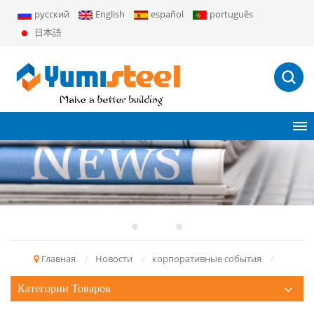
русский
English
español
português
日本語
Главная
/
Новости
/
корпоративные события
/
Категории Товаров