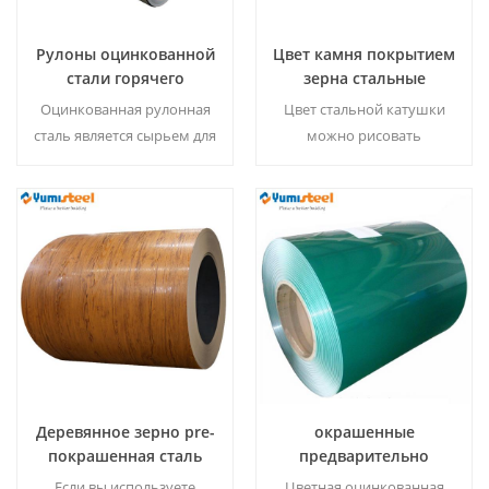
Рулоны оцинкованной
Цвет камня покрытием
стали горячего
зерна стальные
цинкования
катушки для листа
Оцинкованная рулонная
Цвет стальной катушки
стены/крыши металла
сталь является сырьем для
можно рисовать
производства
различные узоры, такие
гофрированных панелей,
как деревянные зерна,
ограждений, профилей
фловер печать, камуфляж,
для гипсокартонных
кирпич . Минимальный
Читать Далее
Читать Далее
панелей, вентиляционных
заказ:20 тонн / размер.
систем и т. д.
Минимальный заказ: 20
тонн/�
Деревянное зерно pre-
окрашенные
покрашенная сталь
предварительно
galvalume
окрашенные стальные
Если вы используете
Цветная оцинкованная