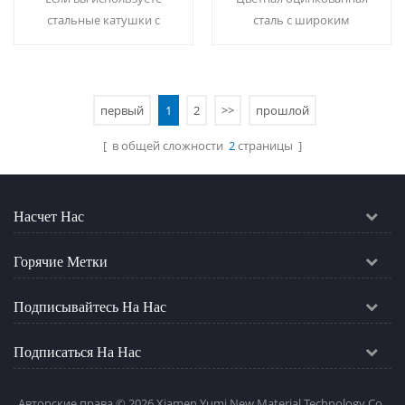
свертывается
рулоны для
стальные катушки с
сталь с широким
спиралью для
промышленного
деревянным зерном на
диапазоном цветов на
украшения
использования
зданиях,это сделает
ваш выбор. Мок: 20 тонн /
здания более элегантным
размер.
и нет необходимости,
первый
1
2
>>
прошлой
Читать Далее
Читать Далее
чтобы добавить любой
[ в общей сложности
2
страницы ]
декоративный
материал.20 т/цвет
&ампер; разме
Насчет Нас
Горячие Метки
Подписывайтесь На Нас
Подписаться На Нас
Авторские права © 2026 Xiamen Yumi New Material Technology Co.,