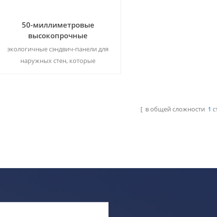
50-миллиметровые
высокопрочные
полиуретановые сэндвич-
экологичные сэндвич-панели для
панели для стены
наружных стен, которые
выполнить все требования для
негорючих строительных
материалов. Мок: 500 м² / цвет &
amp; размер
[ в общей сложности
1
с
Читать Далее