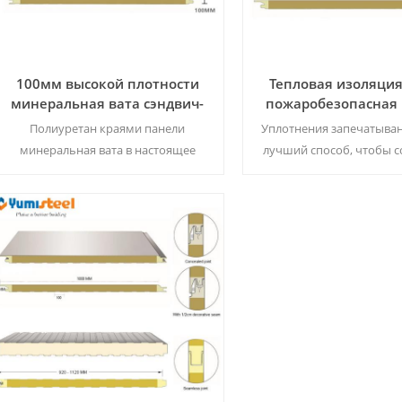
100мм высокой плотности
Тепловая изоляци
минеральная вата сэндвич-
пожаробезопасная
панели с PU края для стены
Сандвича Rockwool 
Полиуретан краями панели
Уплотнения запечатыван
с ПУ края
минеральная вата в настоящее
лучший способ, чтобы 
время жесткой пены признана
способность минеральн
лучшей международной
которая на панели отоб
строительной огнестойкости и
срок исполнени
изоляции доски. Минимальный
пожаробезопасны
Читать Далее
Читать Далее
заказ：500㎡ / Цвет&ампер;разм
водоустойчивый. Обь
500/ц�