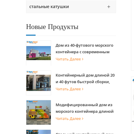
стальные катушки
Новые Продукты
Дом из 40-футового морского
контейнера с современным
дизайном для коммерческого
Читать Далее
уличного киоска и
живописного магазина
Контейнерный дом длиной 20
и 40 футов быстрой сборки,
сборный дом для проживания
Читать Далее
Модифицированный дом из
морского контейнера длиной
20 футов для креативной
Читать Далее
кофейни, офиса и
мероприятий