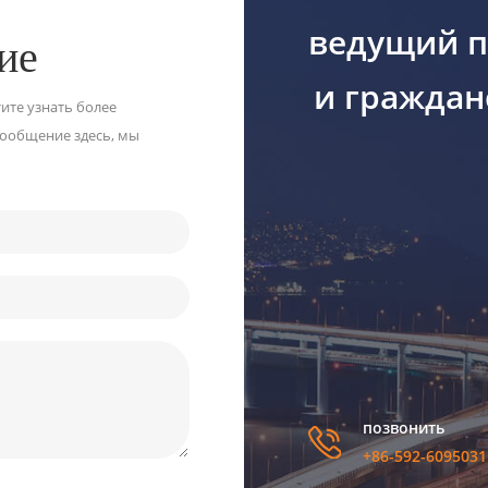
ведущий п
ие
и граждан
тите узнать более
сообщение здесь, мы
позвонить
+86-592-6095031