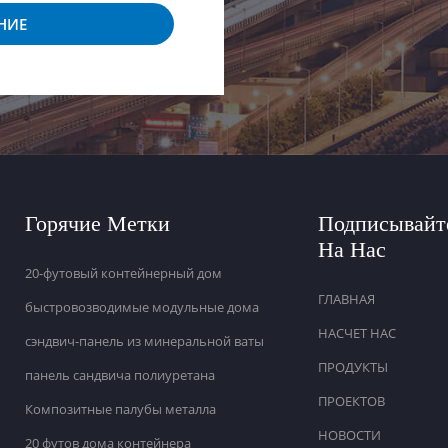
НИЕ
Горячие Метки
Подписывайт
На Нас
20-футовый контейнерный дом
ГЛАВНАЯ
быстровозводимые модульные дома
НАСЧЕТ НАС
сэндвич-панель из минеральной ваты
ПРОДУКТЫ
панель сандвича полиуретана
ПРОЕКТОВ
Композитные палубы металла
НОВОСТИ
20 футов дома контейнера