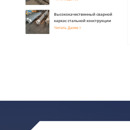
способностью для опоры
здания
Высококачественный сварной
каркас стальной конструкции
для строительства здания
Читать Далее