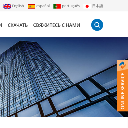
English
español
português
日本語
И
СКАЧАТЬ
СВЯЖИТЕСЬ С НАМИ