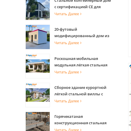
Стальной контейнерный дом
с сертификацией CE для
офиса и проживания
Читать Далее
20-футовый
модифицированный дом из
морского контейнера для
Читать Далее
квартир
Роскошная мобильная
модульная лёгкая стальная
вилла со стальной
Читать Далее
конструкцией
Сборное здание курортной
лёгкой стальной виллы с
теплицей
Читать Далее
Горячекатаная
конструкционная стальная
балка с высокой несущей
Читать Далее