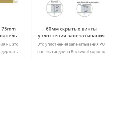
я 75mm
60мм скрытые винты
 панель
уплотнения запечатывания
для стен
PU панель Сандвича
ия PU это
Это уплотнения запечатывания PU
Rockwool для
содержать
панель сандвича Rockwool хорошо
ой ваты,
звукоизолированные, огнестойкие,
ражается
тепловой изоляции и т. д.
я
Минимальный заказ:500 м2/цвет
й и
&ампер; размер
Читать Далее
ем Moq:㎡