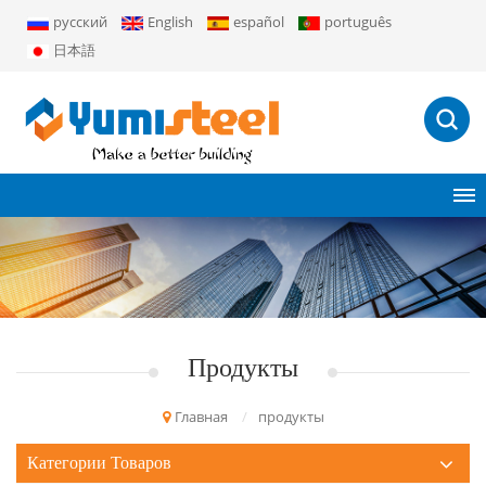
русский
English
español
português
日本語
Продукты
Главная
/
продукты
Категории Товаров