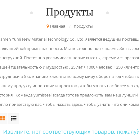
Продукты
Главная
/
продукты
iamen Yumi New Material Technology Co., Ltd. является ведущим поста
талелитейной промышленности. Мы постоянно посвящаем себя высок
онструкций. Постоянно увеличиваем новые высоты, стремимся превзо
ашей тщательностью и мудростью , 25 лет + 1000 человек + 250 клиент
отрудники в 6 компаниях клиенты по всему миру оборот в год чтобы п
ашему продукту инновации и проектов , чтобы узнать нас более четко
стория , Команда yumisteel всегда готова предложить вам наш лучший 
епло приветствую вас, чтобы нажать здесь, чтобы узнать, что они комм
Извините, нет соответствующих товаров, пожалуй