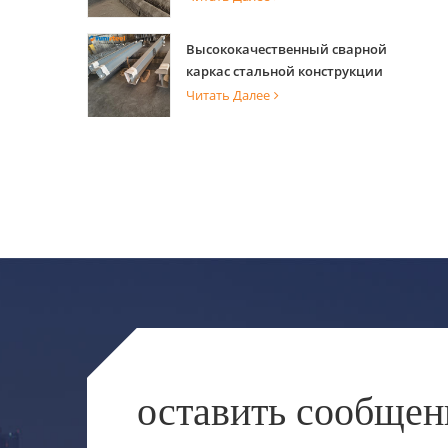
способностью для опоры
здания
Высококачественный сварной
каркас стальной конструкции
для строительства здания
Читать Далее
оставить сообщен