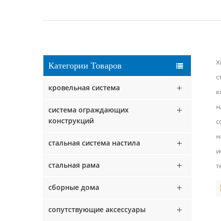
X
Категории Товаров
с
кровельная система
к
н
система ограждающих
конструкций
с
н
стальная система настила
и
стальная рама
т
сборные дома
сопутствующие аксессуары