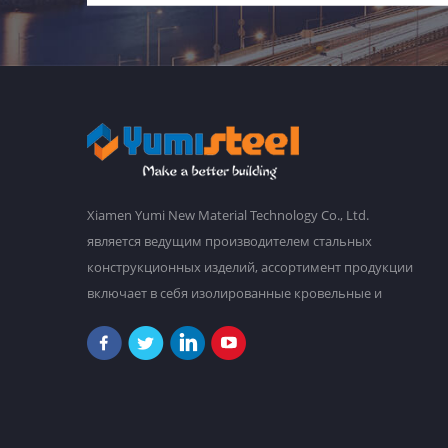
Xiamen Yumi New Material Technology Co., Ltd.
является ведущим производителем стальных
конструкционных изделий, ассортимент продукции
включает в себя изолированные кровельные и
стеновые сэндвич-панели, гофрированную
стальную кровлю и облицовку стен, стальные
рамы, настилы пола из стали, сборные дома и т. д. У
нас есть главный завод площадью 30 000
квадратных метров, и более 2000 сотрудников.