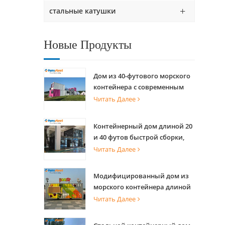
стальные катушки
Новые Продукты
Дом из 40-футового морского
контейнера с современным
дизайном для коммерческого
Читать Далее
уличного киоска и
живописного магазина
Контейнерный дом длиной 20
и 40 футов быстрой сборки,
сборный дом для проживания
Читать Далее
Модифицированный дом из
морского контейнера длиной
20 футов для креативной
Читать Далее
кофейни, офиса и
мероприятий