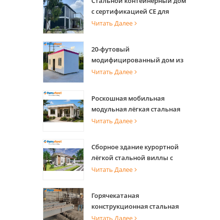
Стальной контейнерный дом
с сертификацией CE для
офиса и проживания
Читать Далее
20-футовый
модифицированный дом из
морского контейнера для
Читать Далее
квартир
Роскошная мобильная
модульная лёгкая стальная
вилла со стальной
Читать Далее
конструкцией
Сборное здание курортной
лёгкой стальной виллы с
теплицей
Читать Далее
Горячекатаная
конструкционная стальная
балка с высокой несущей
Читать Далее