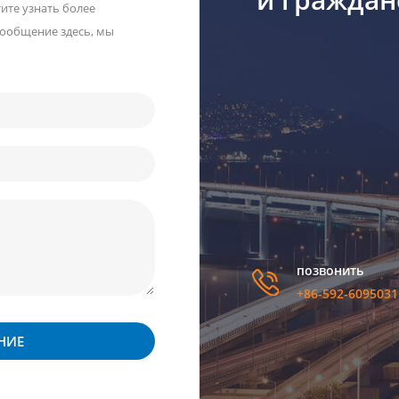
тите узнать более
сообщение здесь, мы
позвонить
+86-592-6095031
НИЕ