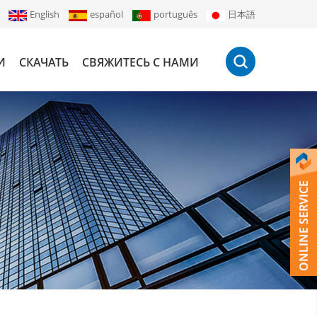
English
español
português
日本語
И
СКАЧАТЬ
СВЯЖИТЕСЬ С НАМИ