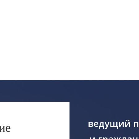
ведущий п
ие
и граждан