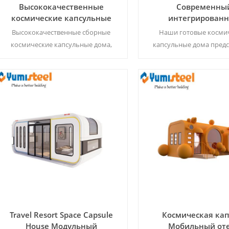
Высококачественные
Современны
космические капсульные
интегрирован
дома Коммерческие сборные
космический капс
Высококачественные сборные
Наши готовые косми
дома
крошечный дом, г
космические капсульные дома,
капсульные дома пред
сборный контейнер
предлагающие инновационные,
собой полностью обору
долговечные и стильные
контейнерные дома, соч
модульные решения для
себе футуристический 
проживания современных
интеллектуальн
Читать Далее
Читать Далее
предприятий бизнеса и
функциональност
гостиничног
Travel Resort Space Capsule
Космическая кап
House Модульный
Мобильный от