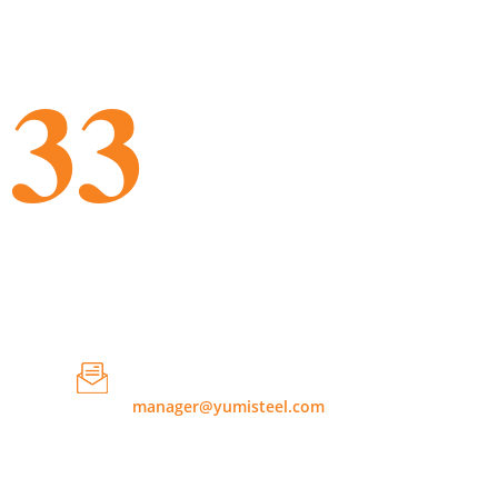
ском строительстве
33
Годы опыта
Свяжитесь с нами по
электронной почте
manager@yumisteel.com