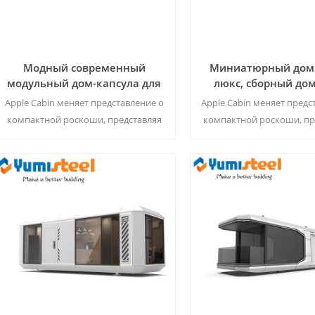
Модный современный
Миниатюрный дом 
модульный дом-капсула для
люкс, сборный дом
открытого пространства
Cabin для частн
Apple Cabin меняет представление о
Apple Cabin меняет предс
кинотеатра
компактной роскоши, представляя
компактной роскоши, пр
собой компактный сборный дом
собой компактный сбо
премиум-класса,
премиум-класса
спроектированный экспертами так,
спроектированный экспе
чтобы в нем был современный
чтобы в нем был совр
Читать Далее
Читать Далее
частный кинотеатр.
частный кинотеат