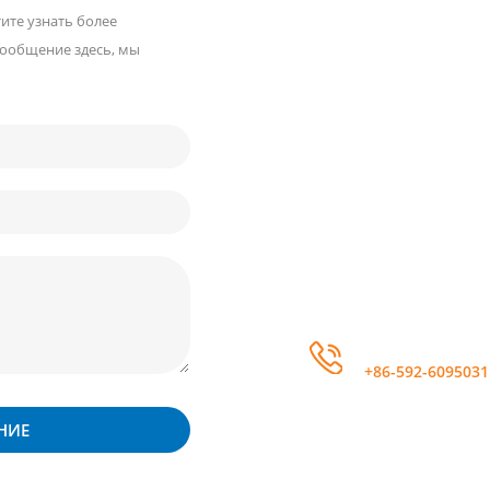
и граждан
тите узнать более
сообщение здесь, мы
позвонить
+86-592-6095031
НИЕ