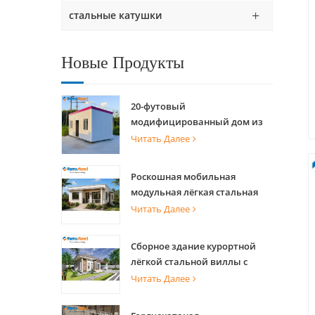
стальные катушки
Новые Продукты
20-футовый
модифицированный дом из
морского контейнера для
Читать Далее
квартир
Роскошная мобильная
модульная лёгкая стальная
вилла со стальной
Читать Далее
конструкцией
Сборное здание курортной
лёгкой стальной виллы с
теплицей
Читать Далее