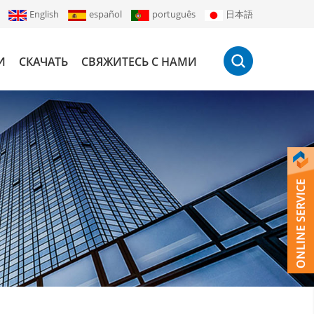
English
español
português
日本語
И
СКАЧАТЬ
СВЯЖИТЕСЬ С НАМИ