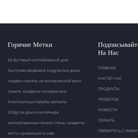
Горячие Метки
Подписывайт
На Нас
20-футовый контейнерный дом
ГЛАВНАЯ
быстровозводимые модульные дома
НАСЧЕТ НАС
сэндвич-панель из минеральной ваты
ПРОДУКТЫ
панель сандвича полиуретана
ПРОЕКТОВ
Композитные палубы металла
НОВОСТИ
20 футов дома контейнера
СКАЧАТЬ
изолированные панели стены сандвича
СВЯЖИТЕСЬ С НАМИ
листы кровельного шва