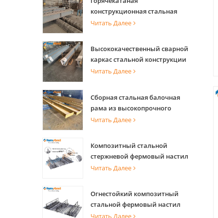
Горячекатаная
конструкционная стальная
балка с высокой несущей
Читать Далее
способностью для опоры
здания
Высококачественный сварной
каркас стальной конструкции
для строительства здания
Читать Далее
Сборная стальная балочная
рама из высокопрочного
стального конструкционного
Читать Далее
материала для здания
Композитный стальной
стержневой фермовый настил
перекрытия для
Читать Далее
промышленного пола и
плиты коммерческой башни
Огнестойкий композитный
стальной фермовый настил
перекрытия для
Читать Далее