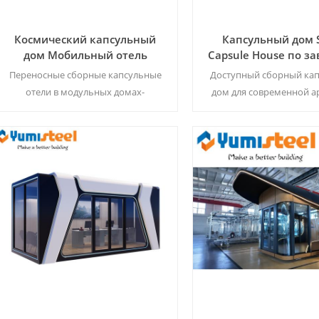
Космический капсульный
Капсульный дом 
дом Мобильный отель
Capsule House по з
Сборный модульный
цене, интегриро
Переносные сборные капсульные
Доступный сборный ка
контейнерный дом
современный до
отели в модульных домах-
дом для современной а
отдыха
контейнерах — мгновенное
время отпуска: стил
мобильное жилье для курортов,
модульный, готовый к у
мероприятий и временного
проживания.
Читать Далее
Читать Далее