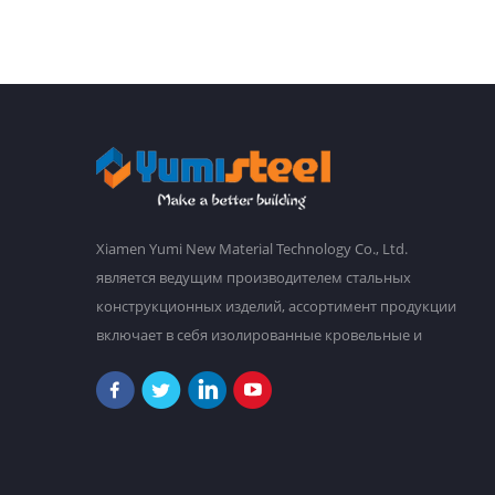
Xiamen Yumi New Material Technology Co., Ltd.
является ведущим производителем стальных
конструкционных изделий, ассортимент продукции
включает в себя изолированные кровельные и
стеновые сэндвич-панели, гофрированную
стальную кровлю и облицовку стен, стальные
рамы, настилы пола из стали, сборные дома и т. д. У
нас есть главный завод площадью 30 000
квадратных метров, и более 2000 сотрудников.