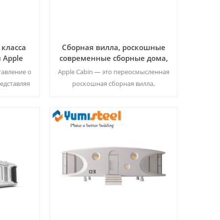
класса
Сборная вилла, роскошные
 Apple
современные сборные дома,
ого
модульный дом, домик Apple
тавление о
Apple Cabin — это переосмысленная
едставляя
роскошная сборная вилла,
рный дом
представляющая собой
,
современный модульный дом,
ртами так,
сочетающий в себе изысканный
еменный
дизайн с инновационной и
Читать Далее
р.
эффективной конструкцией.