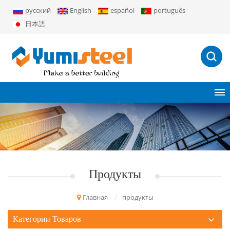
русский
English
español
português
日本語
Продукты
Главная
/
продукты
Категории Товаров