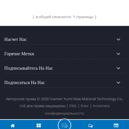
строительстве стальных
конструкций. moq: 500㎡ /
размер
[ в общей сложности
1
страницы ]
Читать Далее
Насчет Нас
Горячие Метки
Подписывайтесь На Нас
Подписаться На Нас
Авторские права © 2026 Xiamen Yumi New Material Technology Co.,
Ltd..все права защищены |
XML
|
блог
|
политика
конфиденциальности
О