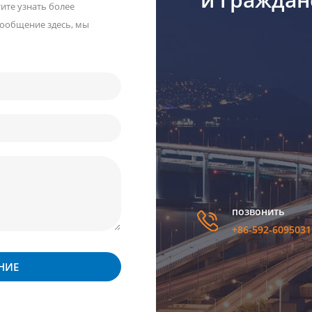
тите узнать более
сообщение здесь, мы
позвонить
+86-592-6095031
НИЕ