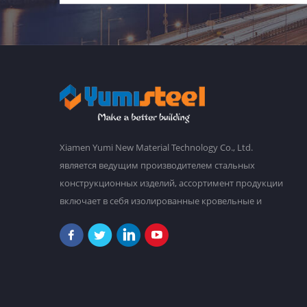
Xiamen Yumi New Material Technology Co., Ltd.
является ведущим производителем стальных
конструкционных изделий, ассортимент продукции
включает в себя изолированные кровельные и
стеновые сэндвич-панели, гофрированную
стальную кровлю и облицовку стен, стальные
рамы, настилы пола из стали, сборные дома и т. д. У
нас есть главный завод площадью 30 000
квадратных метров, и более 2000 сотрудников.