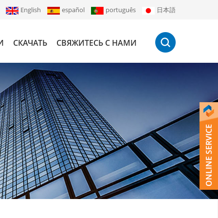
English
español
português
日本語
И
СКАЧАТЬ
СВЯЖИТЕСЬ С НАМИ