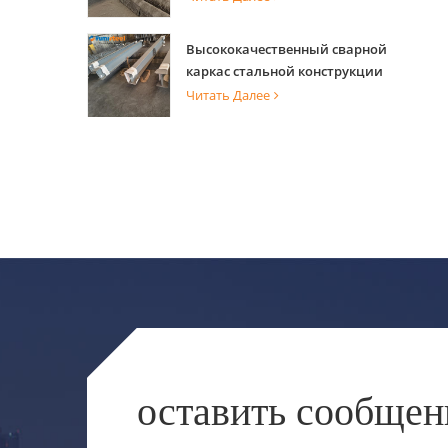
способностью для опоры
здания
Высококачественный сварной
каркас стальной конструкции
для строительства здания
Читать Далее
оставить сообщен