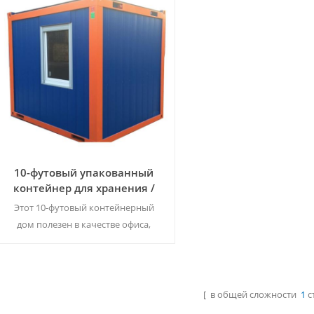
10-футовый упакованный
контейнер для хранения /
каюты
Этот 10-футовый контейнерный
дом полезен в качестве офиса,
сторожки, кассира, складского
помещения и т. д. Вы можете
свободно представлять, какое
пространство вы хотите сделать.
[ в общей сложности
1
с
Читать Далее