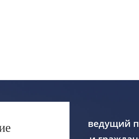
ведущий п
ие
и граждан