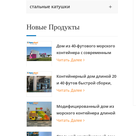
стальные катушки
Новые Продукты
Дом из 40-футового морского
контейнера с современным
дизайном для коммерческого
Читать Далее
уличного киоска и
живописного магазина
Контейнерный дом длиной 20
и 40 футов быстрой сборки,
сборный дом для проживания
Читать Далее
Модифицированный дом из
морского контейнера длиной
20 футов для креативной
Читать Далее
кофейни, офиса и
мероприятий