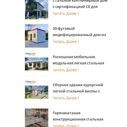
Стальной контейнерный дом
с сертификацией CE для
офиса и проживания
Читать Далее
20-футовый
модифицированный дом из
морского контейнера для
Читать Далее
квартир
Роскошная мобильная
модульная лёгкая стальная
вилла со стальной
Читать Далее
конструкцией
Сборное здание курортной
лёгкой стальной виллы с
теплицей
Читать Далее
Горячекатаная
конструкционная стальная
балка с высокой несущей
Читать Далее