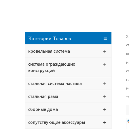
X
Категории Товаров
с
кровельная система
к
н
система ограждающих
конструкций
с
н
стальная система настила
и
стальная рама
т
сборные дома
сопутствующие аксессуары