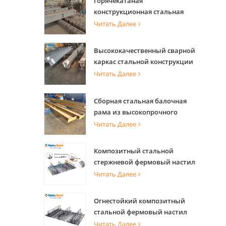
Горячекатаная
конструкционная стальная
балка с высокой несущей
Читать Далее
способностью для опоры
здания
Высококачественный сварной
каркас стальной конструкции
для строительства здания
Читать Далее
Сборная стальная балочная
рама из высокопрочного
стального конструкционного
Читать Далее
материала для здания
Композитный стальной
стержневой фермовый настил
перекрытия для
Читать Далее
промышленного пола и
плиты коммерческой башни
Огнестойкий композитный
стальной фермовый настил
перекрытия для
Читать Далее