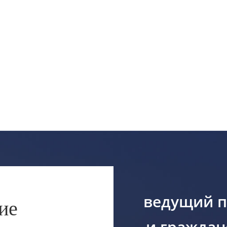
ведущий п
ие
и граждан