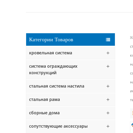
X
Категории Товаров
с
кровельная система
к
н
система ограждающих
конструкций
с
н
стальная система настила
и
стальная рама
т
сборные дома
сопутствующие аксессуары