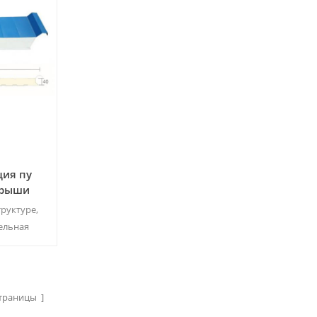
ция пу
крыши
труктуре,
ельная
 самой
огих
 м² / цвет
траницы ]