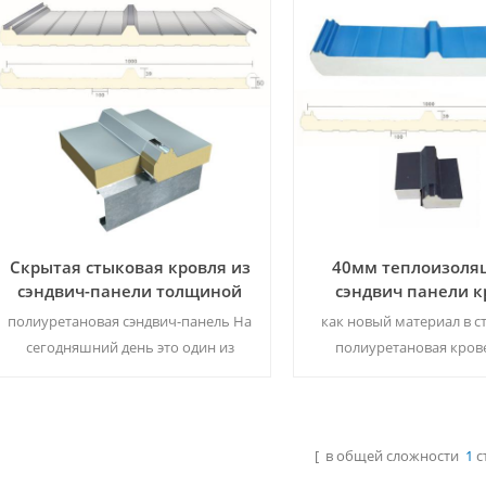
Скрытая стыковая кровля из
40мм теплоизоля
сэндвич-панели толщиной
сэндвич панели 
50 мм
полиуретановая сэндвич-панель На
как новый материал в с
сегодняшний день это один из
полиуретановая кров
лучших в мире материалов для
сэндвич-панель была
сохранения тепла. 50 мм - это
популярной для мн
обычная толщина на этом рынке.
пользователей. , Мок: 500
Мок: 500 м² / цвет & amp; размер
& amp; размер
[ в общей сложности
1
с
Читать Далее
Читать Далее