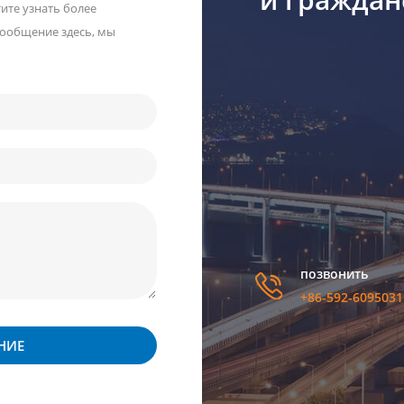
тите узнать более
сообщение здесь, мы
позвонить
+86-592-6095031
НИЕ