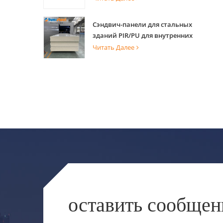
многоэтажного здания
Сэндвич-панели для стальных
зданий PIR/PU для внутренних
и внешних стен
Читать Далее
оставить сообщен