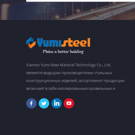
Xiamen Yumi New Material Technology Co., Ltd.
является ведущим производителем стальных
конструкционных изделий, ассортимент продукции
включает в себя изолированные кровельные и
стеновые сэндвич-панели, гофрированную
стальную кровлю и облицовку стен, стальные
рамы, настилы пола из стали, сборные дома и т. д. У
нас есть главный завод площадью 30 000
квадратных метров, и более 2000 сотрудников.