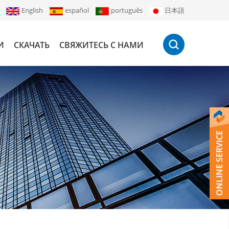
English
español
português
日本語
И
СКАЧАТЬ
СВЯЖИТЕСЬ С НАМИ