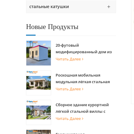
стальные катушки
Новые Продукты
20-футовый
модифицированный дом из
морского контейнера для
Читать Далее
квартир
Роскошная мобильная
модульная лёгкая стальная
вилла со стальной
Читать Далее
конструкцией
Сборное здание курортной
лёгкой стальной виллы с
теплицей
Читать Далее