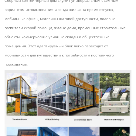
Сборный контейнерный дом служит универсальным съемным
вариантом использования: аренда жилья на время отпуска,
мобильные офисы, магазины шаговой доступности, полевые
госпитали скорой помощи, жилые дома, временные строительные
объекты, коммерческие уличные склады и общественные
помещения. Этот адаптируемый блок легко переходит от
мобильности для путешествий к потребностям постоянного
проживания.