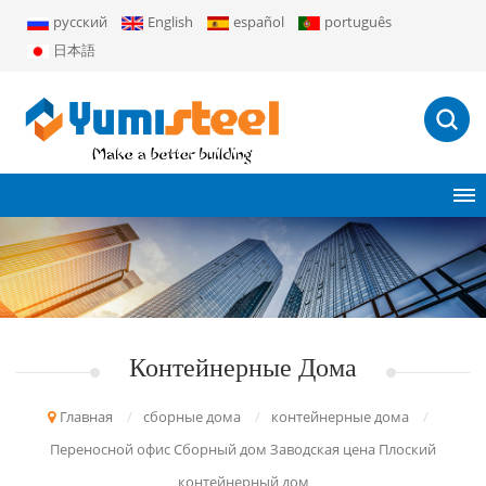
русский
English
español
português
日本語
Контейнерные Дома
Главная
/
сборные дома
/
контейнерные дома
/
Переносной офис Сборный дом Заводская цена Плоский
контейнерный дом