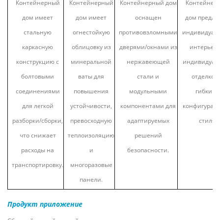
Контейнерный
Контейнерный
Контейнерный дом
Контейнер
дом имеет
дом имеет
оснащен
дом предла
стальную
огнестойкую
противовзломными
индивидуал
каркасную
облицовку из
дверями/окнами из
интерьеры
конструкцию с
минеральной
нержавеющей
индивидуал
болтовыми
ваты для
стали и
отделкой
соединениями
повышения
модульными
гибким
для легкой
устойчивости,
компонентами для
конфигурац
разборки/сборки,
превосходную
адаптируемых
стиля.
что снижает
теплоизоляцию
решений
расходы на
и
безопасности.
транспортировку.
многоразовые
панели.
Продукт
приложение