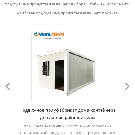
подходящие продукты для вашего выбора, чтобы вы могли найти
наиболее подходящие продукты для вашего проекта.
ера
10-футовый упакованный контейнер для
2
хранения / каюты
ые
Этот 10-футовый контейнерный дом полезен в
ите
качестве офиса, сторожки, кассира, складского
ч