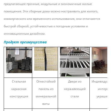
предлагающее прочные, модульные и экономичные жилые
помещения. Эти сборные дома можно настраивать для жилого,
коммерческого или временного использования, они отличаются
быстрой сборкой, устойчивостью к погодным условиям и
инновационным дизайном.
Продукт
преимущества
Стальная
Огнестойкий
Двери из
Индивидуал
каркасная
панель из
нержавеющей
интерье
конструкция
минеральной
стали
украшен
ваты