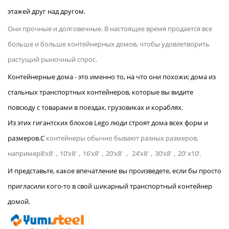
этажей друг над другом.
Они прочные и долговечные. В настоящее время продается все
больше и больше контейнерных домов, чтобы удовлетворить
растущий рыночный спрос.
Контейнерные дома - это именно то, на что они похожи;
дома из
стальных транспортных контейнеров, которые вы видите
повсюду с товарами в поездах, грузовиках и кораблях.
Из этих гигантских блоков Lego люди строят дома всех форм и
размеров.
C
контейнеры обычно бывают разных размеров,
например
8
’
x8
’，
10
’
x8
’，
16
’
x8
’，
20
’
x8
’
， 24
’
x8
’，
30
’
x8
’，
20
’
x10
’.
И представьте, какое впечатление вы произведете, если бы просто
пригласили кого-то в свой шикарный транспортный контейнер
домой.