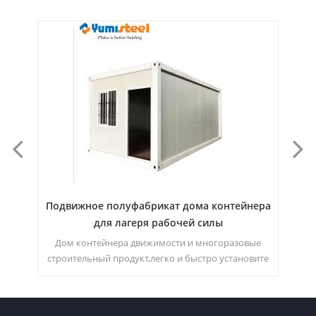
Подвижное полуфабрикат дома контейнера
1
ой
для лагеря рабочей силы
роен
Дом контейнера движимости и многоразовые
Э
ует
строительный продукт,легко и быстро установите
к
для спальни. Moq:1 комплект