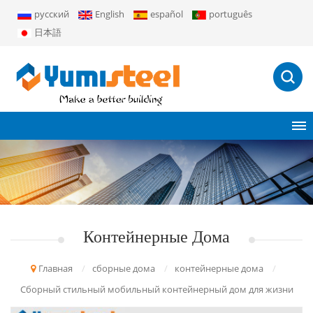
русский
English
español
português
日本語
Контейнерные Дома
Главная
/
сборные дома
/
контейнерные дома
/
Сборный стильный мобильный контейнерный дом для жизни