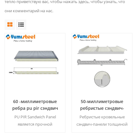
тепло приветствую вас, чтобы нажать здесь, чтобы узнать, что
они комментарий на нас.
60 -миллиметровые
50-миллиметровые
ребра pu pir сэндвич
ребристые сэндвич-
-панели для зданий
панели для кровли,
PU PIR Sandwich Panel
Ребристые кровельные
разработанные для
является прочной
сэндвич-панели толщиной
монтажа солнечных
ребристой конструкцией
50 мм, готовые к
фотоэлектрических