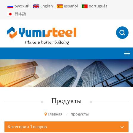
русский
English
español
português
日本語
Продукты
Главная
/
продукты
Категории Товаров