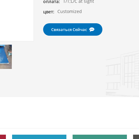
T/T;L/C at sight
оплата:
Customized
цвет:
Связаться Сейчас