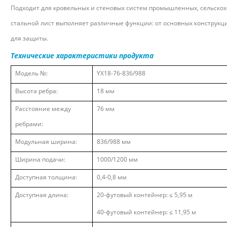
Подходит для кровельных и стеновых систем промышленных, сельско
стальной лист выполняет различные функции: от основных конструкц
для защиты.
Технические характеристики продукта
Модель №:
YX18-76-836/988
Высота ребра:
18 мм
Расстояние между
76 мм
ребрами:
Модульная ширина:
836/988 мм
Ширина подачи:
1000/1200 мм
Доступная толщина:
0,4-0,8 мм
Доступная длина:
20-футовый контейнер:
≤
5,95 м
40-футовый контейнер:
≤
11,95 м