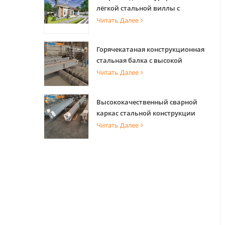
лёгкой стальной виллы с
теплицей
Читать Далее
Горячекатаная конструкционная
стальная балка с высокой
несущей способностью для
Читать Далее
опоры здания
Высококачественный сварной
каркас стальной конструкции
для строительства здания
Читать Далее