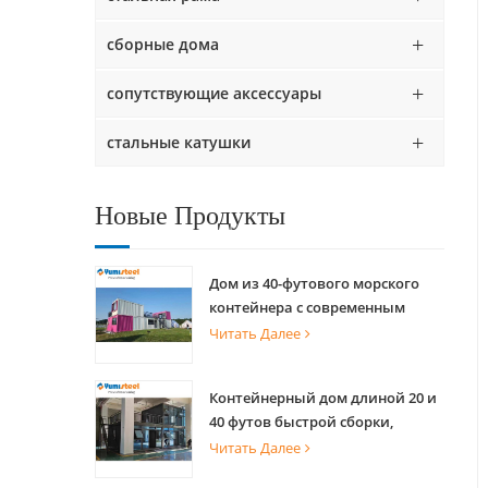
сборные дома
сопутствующие аксессуары
стальные катушки
Новые Продукты
Дом из 40-футового морского
контейнера с современным
дизайном для коммерческого
Читать Далее
уличного киоска и живописного
магазина
Контейнерный дом длиной 20 и
40 футов быстрой сборки,
сборный дом для проживания
Читать Далее