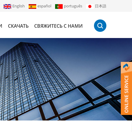
English
español
português
日本語
И
СКАЧАТЬ
СВЯЖИТЕСЬ С НАМИ