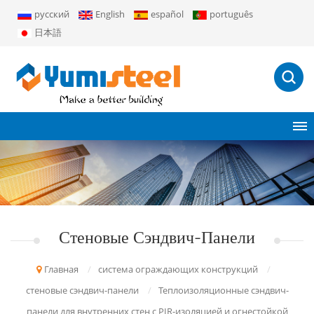
русский
English
español
português
日本語
Стеновые Сэндвич-Панели
Главная
/
система ограждающих конструкций
/
стеновые сэндвич-панели
/
Теплоизоляционные сэндвич-
панели для внутренних стен с PIR-изоляцией и огнестойкой