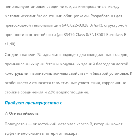
пенополиуретановым сердечником, ламинированные между
металлическими/цементными облицовками. Разработаны для
превосходной ‌теплоизоляции‌ (λ≈0,022–0,028 Вт/м·К), структурной
прочности и ‌огнестойкости‌ (до BS476 Class 0/EN13501 Euroclass B-
s1,d0).
Сэндвич-панели PU идеально подходят для ‌холодильных складов‌,
промышленных крыш/стен и модульных зданий благодаря легкой
конструкции, пароизоляционным свойствам и быстрой установке. К
особенностям относятся ‌герметичные уплотнения‌, коррозионно-
стойкие соединения и ≤2% водопоглощение.
Продукт
преимущество
с
☆
Огнестойкость
Полиуретан — огнестойкий материал класса B, который может
эффективно снизить потери от пожара.