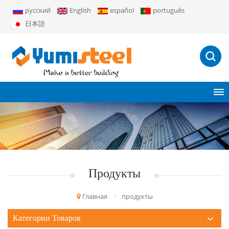
русский
English
español
português
日本語
Продукты
Главная
/
продукты
Категории Товаров