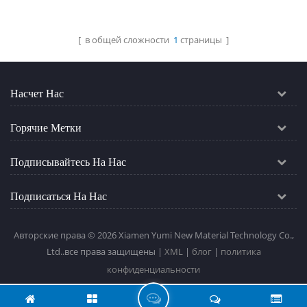
ассортимент продукции
для стальных
конструкций, что
[ в общей сложности
1
страницы ]
Читать Далее
позволяет нашим
клиентам совершать
покупки с одной
Насчет Нас
остановки.
Горячие Метки
Подписывайтесь На Нас
Подписаться На Нас
Авторские права © 2026 Xiamen Yumi New Material Technology Co.,
Ltd..все права защищены |
XML
|
блог
|
политика
конфиденциальности
О