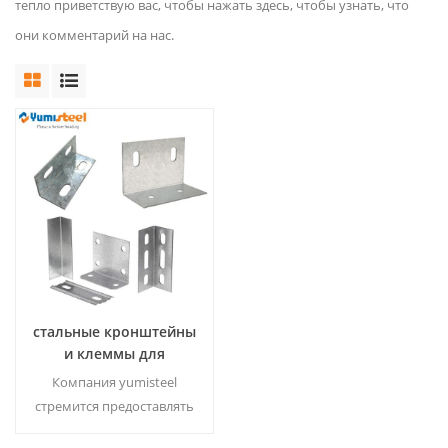
тепло приветствую вас, чтобы нажать здесь, чтобы узнать, что
они комментарий на нас.
стальные кронштейны
и клеммы для
установки c / z purlin
Компания yumisteel
стремится предоставлять
нашим клиентам полный